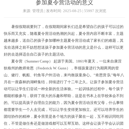
参加夏令营活动的意义
来源: 管理员 | 发布时间: 2025-08-25 | 55997 次浏览
暑假假期就要到了，在假期期间家长们总是希望自己的孩子可以过的
快乐而又充实，随着夏令营活动热潮的兴起，夏令营内容不断丰富，主题
越来越多，送自己的孩子参加哪种主题夏令营活动成了家长们的难题，其
实在选择之前不妨想想送孩子参加夏令营活动的意义是什么，这样可以更
好的去选择适合自己孩子的主题活动。
夏令营（Summer Camp） 起源于美国。1861年夏天，一位来自康涅
狄格州的教师肯恩（Frederick W. Gunn），率领孩童进行为期两周的登
山、健行、帆船、钓鱼等户外活动，来均衡孩童身心。“肯恩营 队”每年八
月在一座森林的湖畔集结，持续进行了十二年之久。让孩子参加夏令营活
动可以让学生们尝试一种全新的生活体验。一起训练的过程中，每个孩子
都能积极参与，获得了很大的乐趣和帮助，这是在书本上在学校体会不到
的。可以提高孩子自理自立的能力，因为夏令营活动没有父母，什么事情
都需要学生一个人去完成，可以让学生变得更加独立。还可以培养学生的
团结协作的精神，夏令营里是各个地方的孩子聚在一起，互不相识同吃同
住，不管是做任务还是做游戏都可以互帮互助。这样会让孩子学会认识团